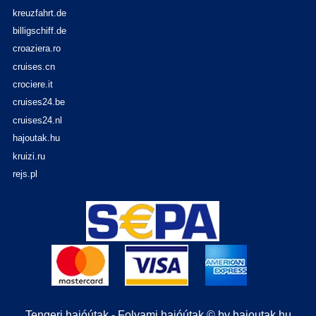
kreuzfahrt.de
billigschiff.de
croaziera.ro
cruises.cn
crociere.it
cruises24.be
cruises24.nl
hajoutak.hu
kruizi.ru
rejs.pl
Tengeri hajóútak - Folyami hajóútak © by hajoutak.hu