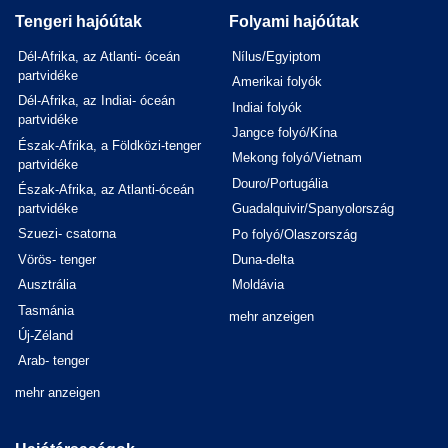
Tengeri hajóútak
Folyami hajóútak
Dél-Afrika, az Atlanti- óceán
Nílus/Egyiptom
partvidéke
Amerikai folyók
Dél-Afrika, az Indiai- óceán
Indiai folyók
partvidéke
Jangce folyó/Kína
Észak-Afrika, a Földközi-tenger
Mekong folyó/Vietnam
partvidéke
Douro/Portugália
Észak-Afrika, az Atlanti-óceán
partvidéke
Guadalquivir/Spanyolország
Szuezi- csatorna
Po folyó/Olaszország
Vörös- tenger
Duna-delta
Ausztrália
Moldávia
Tasmánia
mehr anzeigen
Új-Zéland
Arab- tenger
mehr anzeigen