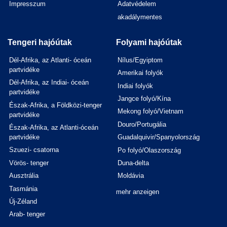
Impresszum
Adatvédelem
akadálymentes
Tengeri hajóútak
Folyami hajóútak
Dél-Afrika, az Atlanti- óceán
Nílus/Egyiptom
partvidéke
Amerikai folyók
Dél-Afrika, az Indiai- óceán
Indiai folyók
partvidéke
Jangce folyó/Kína
Észak-Afrika, a Földközi-tenger
Mekong folyó/Vietnam
partvidéke
Douro/Portugália
Észak-Afrika, az Atlanti-óceán
partvidéke
Guadalquivir/Spanyolország
Szuezi- csatorna
Po folyó/Olaszország
Vörös- tenger
Duna-delta
Ausztrália
Moldávia
Tasmánia
mehr anzeigen
Új-Zéland
Arab- tenger