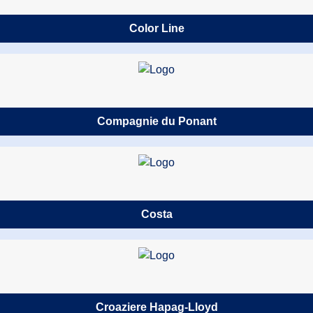
Color Line
Compagnie du Ponant
Costa
Croaziere Hapag-Lloyd