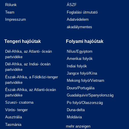
Rólunk
ÁSZF
Team
Foglalási útmutató
Impresszum
Adatvédelem
akadálymentes
Tengeri hajóútak
Folyami hajóútak
Dél-Afrika, az Atlanti- óceán
Nílus/Egyiptom
partvidéke
Amerikai folyók
Dél-Afrika, az Indiai- óceán
Indiai folyók
partvidéke
Jangce folyó/Kína
Észak-Afrika, a Földközi-tenger
Mekong folyó/Vietnam
partvidéke
Douro/Portugália
Észak-Afrika, az Atlanti-óceán
partvidéke
Guadalquivir/Spanyolország
Szuezi- csatorna
Po folyó/Olaszország
Vörös- tenger
Duna-delta
Ausztrália
Moldávia
Tasmánia
mehr anzeigen