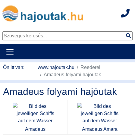
Hot
Tovább a tartalomhoz
Ön itt van:
www.hajoutak.hu
Reederei
Amadeus-folyami-hajoutak
Amadeus folyami hajóutak
Amadeus
Amadeus Amara