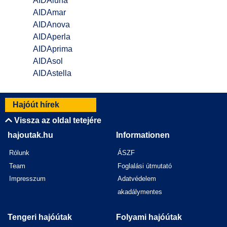
AIDAluna
AIDAmar
AIDAnova
AIDAperla
AIDAprima
AIDAsol
AIDAstella
Hajóút hírek
Vissza az oldal tetejére
hajoutak.hu
Informationen
Rólunk
ÁSZF
Team
Foglalási útmutató
Impresszum
Adatvédelem
akadálymentes
Tengeri hajóútak
Folyami hajóútak