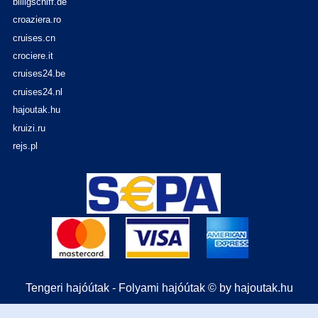
billigschiff.de
croaziera.ro
cruises.cn
crociere.it
cruises24.be
cruises24.nl
hajoutak.hu
kruizi.ru
rejs.pl
Tengeri hajóútak - Folyami hajóútak © by hajoutak.hu