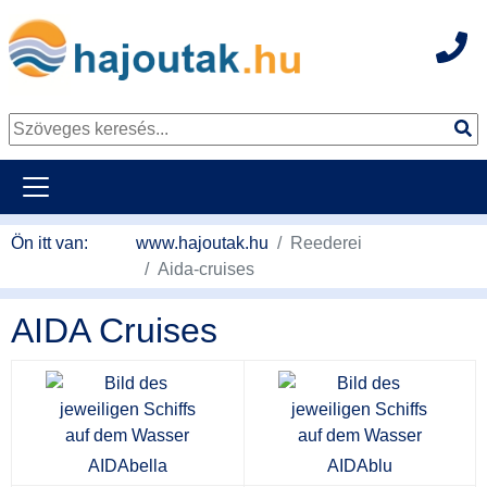
Hot
Tovább a tartalomhoz
Ön itt van:
www.hajoutak.hu
Reederei
Aida-cruises
AIDA Cruises
AIDAbella
AIDAblu