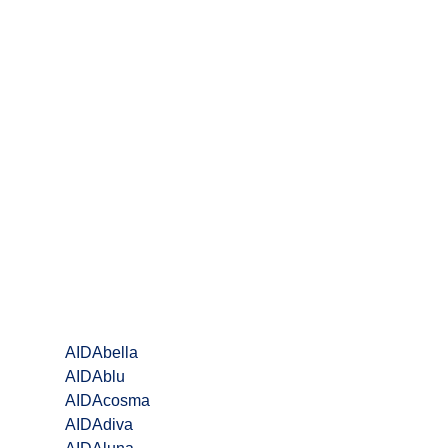
AIDAbella
AIDAblu
AIDAcosma
AIDAdiva