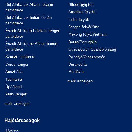
Dél-Afrika, az Atlanti- óceán
Nílus/Egyiptom
partvidéke
Amerikai folyók
Dél-Afrika, az Indiai- óceán
Indiai folyók
partvidéke
Jangce folyó/Kína
Észak-Afrika, a Földközi-tenger
Mekong folyó/Vietnam
partvidéke
Douro/Portugália
Észak-Afrika, az Atlanti-óceán
partvidéke
Guadalquivir/Spanyolország
Szuezi- csatorna
Po folyó/Olaszország
Vörös- tenger
Duna-delta
Ausztrália
Moldávia
Tasmánia
mehr anzeigen
Új-Zéland
Arab- tenger
mehr anzeigen
Hajótársaságok
1AVista