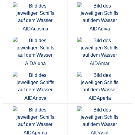
AIDAcosma
AIDAdiva
AIDAluna
AIDAmar
AIDAnova
AIDAperla
AIDAprima
AIDAsol