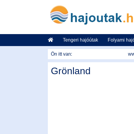
Tovább a tartalomhoz
Tengeri hajóútak
Folyami haj
Ön itt van:
ww
Grönland