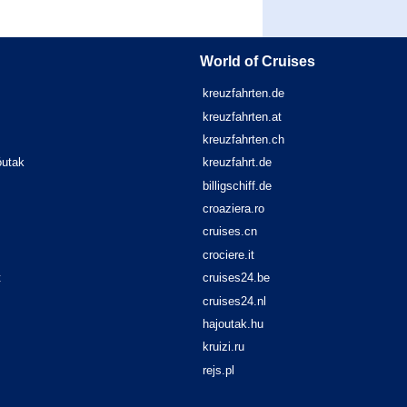
World of Cruises
kreuzfahrten.de
kreuzfahrten.at
kreuzfahrten.ch
óutak
kreuzfahrt.de
billigschiff.de
croaziera.ro
cruises.cn
crociere.it
t
cruises24.be
cruises24.nl
hajoutak.hu
kruizi.ru
rejs.pl