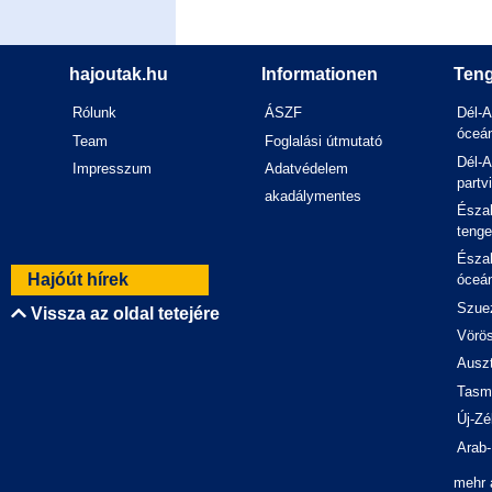
hajoutak.hu
Informationen
Teng
Rólunk
ÁSZF
Dél-A
óceán
Team
Foglalási útmutató
Dél-A
Impresszum
Adatvédelem
partv
akadálymentes
Észak
tenge
Észak
Hajóút hírek
óceán
Szuez
Vissza az oldal tetejére
Vörös
Auszt
Tasm
Új-Zé
Arab-
mehr 