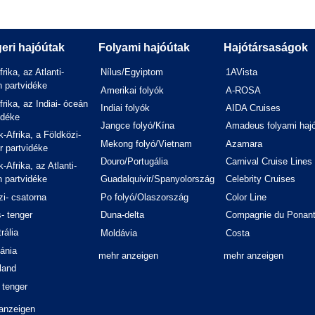
eri hajóútak
Folyami hajóútak
Hajótársaságok
frika, az Atlanti-
Nílus/Egyiptom
1AVista
 partvidéke
Amerikai folyók
A-ROSA
frika, az Indiai- óceán
Indiai folyók
AIDA Cruises
idéke
Jangce folyó/Kína
Amadeus folyami haj
-Afrika, a Földközi-
Mekong folyó/Vietnam
Azamara
r partvidéke
Douro/Portugália
Carnival Cruise Lines
-Afrika, az Atlanti-
 partvidéke
Guadalquivir/Spanyolország
Celebrity Cruises
i- csatorna
Po folyó/Olaszország
Color Line
- tenger
Duna-delta
Compagnie du Ponan
rália
Moldávia
Costa
ánia
mehr anzeigen
mehr anzeigen
land
 tenger
anzeigen