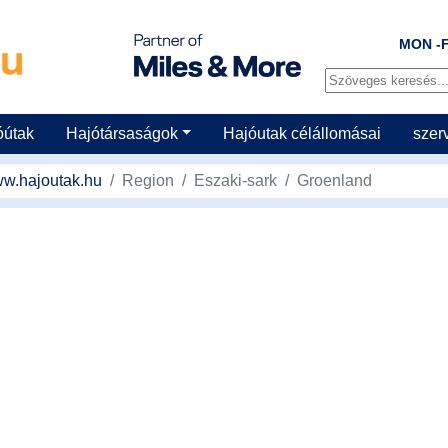
MON -F
óútak
Hajótársaságok
Hajóutak célállomásai
szer
w.hajoutak.hu
Region
Eszaki-sark
Groenland