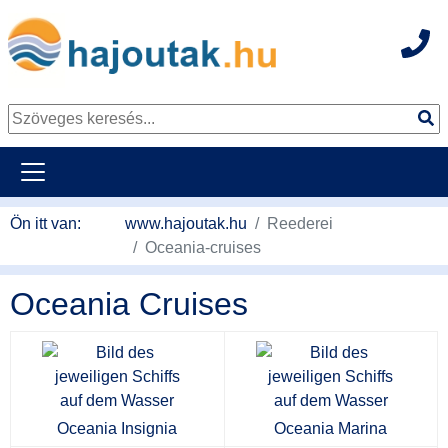
Hot
Tovább a tartalomhoz
Ön itt van:
www.hajoutak.hu
Reederei
Oceania-cruises
Oceania Cruises
Oceania Insignia
Oceania Marina