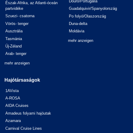
Douro/Portugália
Észak-Afrika, az Atlanti-óceán
partvidéke
Guadalquivir/Spanyolország
Szuezi- csatorna
Po folyó/Olaszország
Vörös- tenger
Duna-delta
Ausztrália
Moldávia
Tasmánia
mehr anzeigen
Új-Zéland
Arab- tenger
mehr anzeigen
Hajótársaságok
1AVista
A-ROSA
AIDA Cruises
Amadeus folyami hajóutak
Azamara
Carnival Cruise Lines