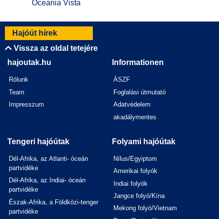
Oceania Vista
Hajóút hírek
Vissza az oldal tetejére
hajoutak.hu
Informationen
Rólunk
ÁSZF
Team
Foglalási útmutató
Impresszum
Adatvédelem
akadálymentes
Tengeri hajóútak
Folyami hajóútak
Dél-Afrika, az Atlanti- óceán
Nílus/Egyiptom
partvidéke
Amerikai folyók
Dél-Afrika, az Indiai- óceán
Indiai folyók
partvidéke
Jangce folyó/Kína
Észak-Afrika, a Földközi-tenger
Mekong folyó/Vietnam
partvidéke