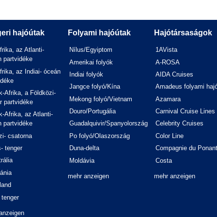
eri hajóútak
Folyami hajóútak
Hajótársaságok
frika, az Atlanti-
Nílus/Egyiptom
1AVista
 partvidéke
Amerikai folyók
A-ROSA
frika, az Indiai- óceán
Indiai folyók
AIDA Cruises
idéke
Jangce folyó/Kína
Amadeus folyami haj
-Afrika, a Földközi-
Mekong folyó/Vietnam
Azamara
r partvidéke
Douro/Portugália
Carnival Cruise Lines
-Afrika, az Atlanti-
 partvidéke
Guadalquivir/Spanyolország
Celebrity Cruises
i- csatorna
Po folyó/Olaszország
Color Line
- tenger
Duna-delta
Compagnie du Ponan
rália
Moldávia
Costa
ánia
mehr anzeigen
mehr anzeigen
land
 tenger
anzeigen