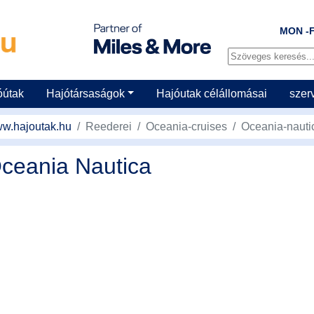
MON -F
óútak
Hajótársaságok
Hajóutak célállomásai
szer
w.hajoutak.hu
Reederei
Oceania-cruises
Oceania-nauti
ceania Nautica