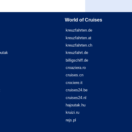
World of Cruises
kreuzfahrten.de
kreuzfahrten.at
kreuzfahrten.ch
óutak
kreuzfahrt.de
billigschiff.de
croaziera.ro
cruises.cn
crociere.it
t
cruises24.be
cruises24.nl
hajoutak.hu
kruizi.ru
rejs.pl