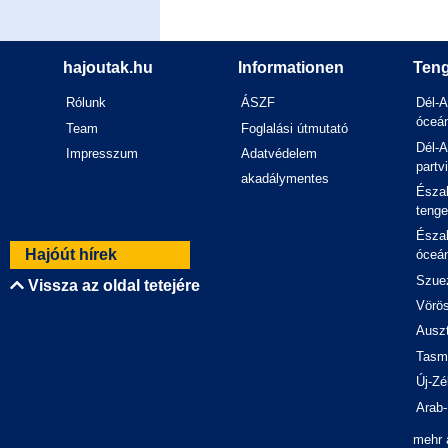
hajoutak.hu
Informationen
Teng
Rólunk
ÁSZF
Dél-A
óceán
Team
Foglalási útmutató
Dél-A
Impresszum
Adatvédelem
partv
akadálymentes
Észak
tenge
Észak
Hajóút hírek
óceán
Szuez
Vissza az oldal tetejére
Vörös
Auszt
Tasm
Új-Zé
Arab-
mehr 