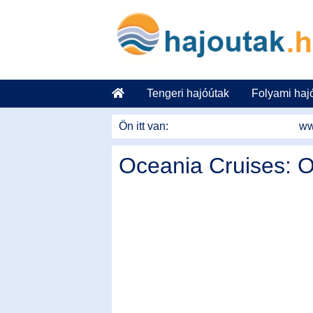
Tovább a tartalomhoz
Tengeri hajóútak
Folyami haj
Ön itt van:
ww
Oceania Cruises: O