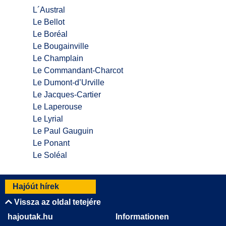
L´Austral
Le Bellot
Le Boréal
Le Bougainville
Le Champlain
Le Commandant-Charcot
Le Dumont-d’Urville
Le Jacques-Cartier
Le Laperouse
Le Lyrial
Le Paul Gauguin
Le Ponant
Le Soléal
Hajóút hírek
Vissza az oldal tetejére
hajoutak.hu
Informationen