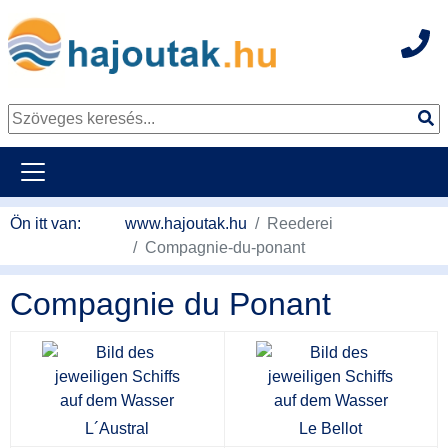
Hot
Tovább a tartalomhoz
Ön itt van:
www.hajoutak.hu
Reederei
Compagnie-du-ponant
Compagnie du Ponant
L´Austral
Le Bellot