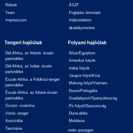
Rólunk
ÁSZF
Team
Foglalási útmutató
Impresszum
Adatvédelem
akadálymentes
Tengeri hajóútak
Folyami hajóútak
Dél-Afrika, az Atlanti- óceán
Nílus/Egyiptom
partvidéke
Amerikai folyók
Dél-Afrika, az Indiai- óceán
Indiai folyók
partvidéke
Jangce folyó/Kína
Észak-Afrika, a Földközi-tenger
Mekong folyó/Vietnam
partvidéke
Douro/Portugália
Észak-Afrika, az Atlanti-óceán
partvidéke
Guadalquivir/Spanyolország
Szuezi- csatorna
Po folyó/Olaszország
Vörös- tenger
Duna-delta
Ausztrália
Moldávia
Tasmánia
mehr anzeigen