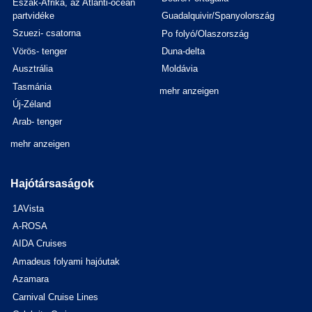
Észak-Afrika, az Atlanti-óceán
partvidéke
Guadalquivir/Spanyolország
Szuezi- csatorna
Po folyó/Olaszország
Vörös- tenger
Duna-delta
Ausztrália
Moldávia
Tasmánia
mehr anzeigen
Új-Zéland
Arab- tenger
mehr anzeigen
Hajótársaságok
1AVista
A-ROSA
AIDA Cruises
Amadeus folyami hajóutak
Azamara
Carnival Cruise Lines