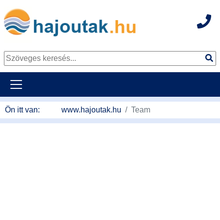
Hot
Tovább a tartalomhoz
Ön itt van:
www.hajoutak.hu
Team