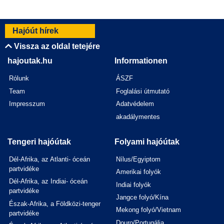
Hajóút hírek
Vissza az oldal tetejére
hajoutak.hu
Informationen
Rólunk
ÁSZF
Team
Foglalási útmutató
Impresszum
Adatvédelem
akadálymentes
Tengeri hajóútak
Folyami hajóútak
Dél-Afrika, az Atlanti- óceán
Nílus/Egyiptom
partvidéke
Amerikai folyók
Dél-Afrika, az Indiai- óceán
Indiai folyók
partvidéke
Jangce folyó/Kína
Észak-Afrika, a Földközi-tenger
Mekong folyó/Vietnam
partvidéke
Douro/Portugália