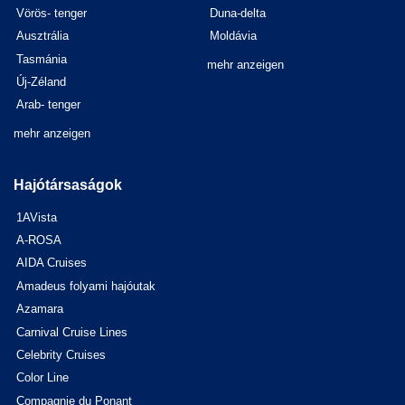
Vörös- tenger
Duna-delta
Ausztrália
Moldávia
Tasmánia
mehr anzeigen
Új-Zéland
Arab- tenger
mehr anzeigen
Hajótársaságok
1AVista
A-ROSA
AIDA Cruises
Amadeus folyami hajóutak
Azamara
Carnival Cruise Lines
Celebrity Cruises
Color Line
Compagnie du Ponant