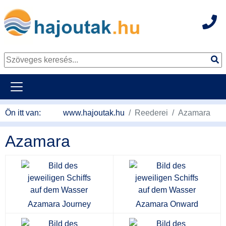
Hot
Tovább a tartalomhoz
Ön itt van:
www.hajoutak.hu
Reederei
Azamara
Azamara
Azamara Journey
Azamara Onward