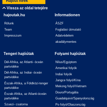
Hajóút hírek
Vissza az oldal tetejére
hajoutak.hu
Informationen
Rólunk
ÁSZF
Team
Foglalási útmutató
Impresszum
Adatvédelem
akadálymentes
Tengeri hajóútak
Folyami hajóútak
Dél-Afrika, az Atlanti- óceán
Nílus/Egyiptom
partvidéke
Amerikai folyók
Dél-Afrika, az Indiai- óceán
Indiai folyók
partvidéke
Jangce folyó/Kína
Észak-Afrika, a Földközi-tenger
Mekong folyó/Vietnam
partvidéke
Douro/Portugália
Észak-Afrika, az Atlanti-óceán
partvidéke
Guadalquivir/Spanyolország
Szuezi- csatorna
Po folyó/Olaszország