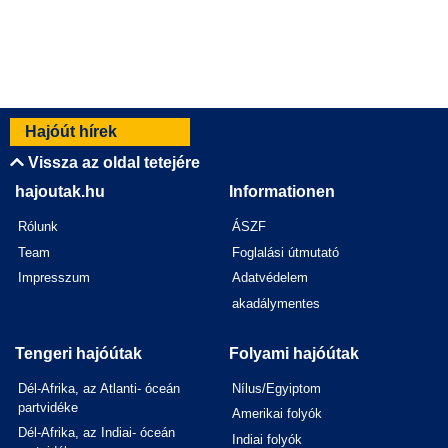
Hajóút hírek
Vissza az oldal tetejére
hajoutak.hu
Informationen
Rólunk
ÁSZF
Team
Foglalási útmutató
Impresszum
Adatvédelem
akadálymentes
Tengeri hajóútak
Folyami hajóútak
Dél-Afrika, az Atlanti- óceán
Nílus/Egyiptom
partvidéke
Amerikai folyók
Dél-Afrika, az Indiai- óceán
Indiai folyók