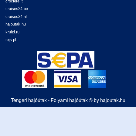
crociere.it
cruises24.be
cruises24.nl
hajoutak.hu
kruizi.ru
rejs.pl
Tengeri hajóútak - Folyami hajóútak © by hajoutak.hu