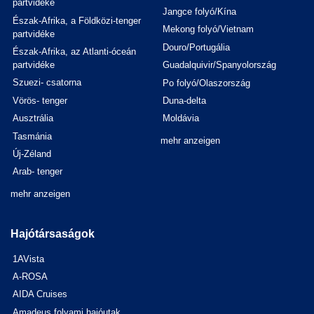
partvidéke
Jangce folyó/Kína
Észak-Afrika, a Földközi-tenger
Mekong folyó/Vietnam
partvidéke
Douro/Portugália
Észak-Afrika, az Atlanti-óceán
partvidéke
Guadalquivir/Spanyolország
Szuezi- csatorna
Po folyó/Olaszország
Vörös- tenger
Duna-delta
Ausztrália
Moldávia
Tasmánia
mehr anzeigen
Új-Zéland
Arab- tenger
mehr anzeigen
Hajótársaságok
1AVista
A-ROSA
AIDA Cruises
Amadeus folyami hajóutak