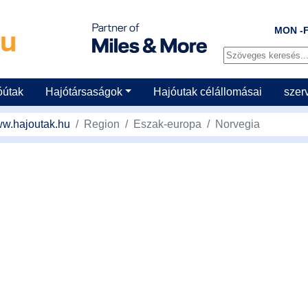
MON -F
óútak
Hajótársaságok
Hajóutak célállomásai
szer
w.hajoutak.hu
Region
Eszak-europa
Norvegia