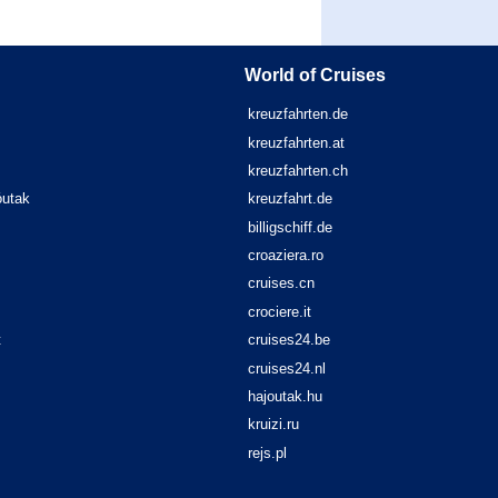
World of Cruises
kreuzfahrten.de
kreuzfahrten.at
kreuzfahrten.ch
óutak
kreuzfahrt.de
billigschiff.de
croaziera.ro
cruises.cn
crociere.it
t
cruises24.be
cruises24.nl
hajoutak.hu
kruizi.ru
rejs.pl