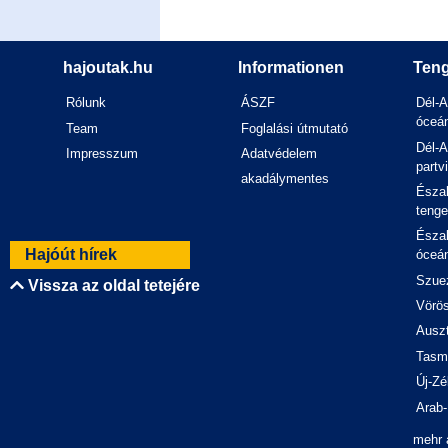
hajoutak.hu
Informationen
Teng
Rólunk
ÁSZF
Dél-A
óceán
Team
Foglalási útmutató
Dél-A
Impresszum
Adatvédelem
partv
akadálymentes
Észak
tenge
Észak
Hajóút hírek
óceán
Szuez
Vissza az oldal tetejére
Vörös
Auszt
Tasm
Új-Zé
Arab-
mehr 