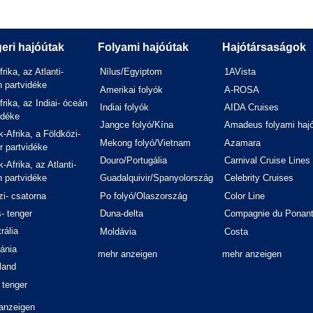
eri hajóútak
Folyami hajóútak
Hajótársaságok
frika, az Atlanti-
Nílus/Egyiptom
1AVista
 partvidéke
Amerikai folyók
A-ROSA
frika, az Indiai- óceán
Indiai folyók
AIDA Cruises
idéke
Jangce folyó/Kína
Amadeus folyami haj
-Afrika, a Földközi-
Mekong folyó/Vietnam
Azamara
r partvidéke
Douro/Portugália
Carnival Cruise Lines
-Afrika, az Atlanti-
 partvidéke
Guadalquivir/Spanyolország
Celebrity Cruises
i- csatorna
Po folyó/Olaszország
Color Line
- tenger
Duna-delta
Compagnie du Ponan
rália
Moldávia
Costa
ánia
mehr anzeigen
mehr anzeigen
land
 tenger
anzeigen