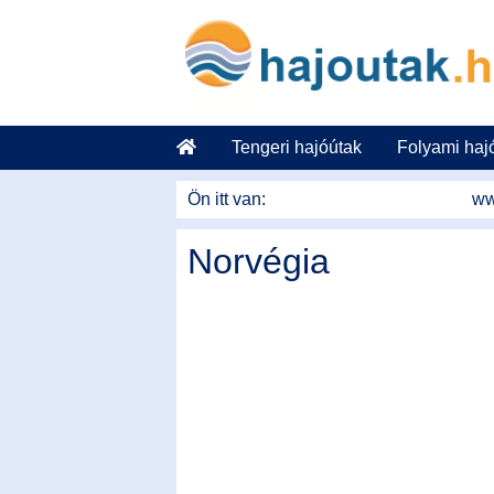
Tovább a tartalomhoz
Tengeri hajóútak
Folyami haj
Ön itt van:
ww
Norvégia