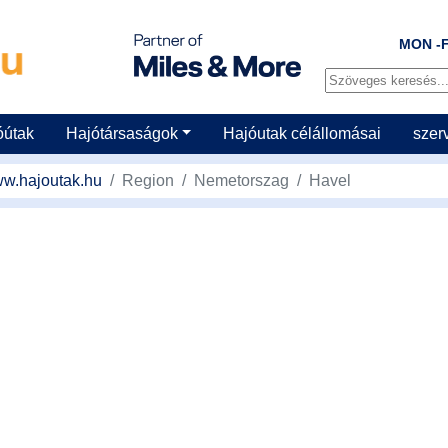
MON -F
óútak
Hajótársaságok
Hajóutak célállomásai
szer
w.hajoutak.hu
Region
Nemetorszag
Havel