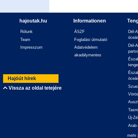
hajoutak.hu
Informationen
Teng
Rólunk
ÁSZF
Dél-A
óceán
Team
Foglalási útmutató
Dél-A
Impresszum
Adatvédelem
partv
akadálymentes
Észak
tenge
Észak
Hajóút hírek
óceán
Szuez
Vissza az oldal tetejére
Vörös
Auszt
Tasm
Új-Zé
Arab-
mehr 