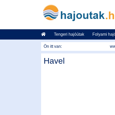
Tovább a tartalomhoz
Tengeri hajóútak
Folyami haj
Ön itt van:
ww
Havel