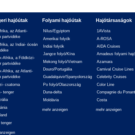
eri hajóútak
Folyami hajóútak
Hajótársaságok
frika, az Atlanti-
Nílus/Egyiptom
1AVista
 partvidéke
Amerikai folyók
A-ROSA
frika, az Indiai- óceán
Indiai folyók
AIDA Cruises
idéke
Jangce folyó/Kína
Amadeus folyami haj
-Afrika, a Földközi-
Mekong folyó/Vietnam
Azamara
r partvidéke
Douro/Portugália
Carnival Cruise Lines
-Afrika, az Atlanti-
 partvidéke
Guadalquivir/Spanyolország
Celebrity Cruises
i- csatorna
Po folyó/Olaszország
Color Line
- tenger
Duna-delta
Compagnie du Ponan
rália
Moldávia
Costa
ánia
mehr anzeigen
mehr anzeigen
land
 tenger
anzeigen