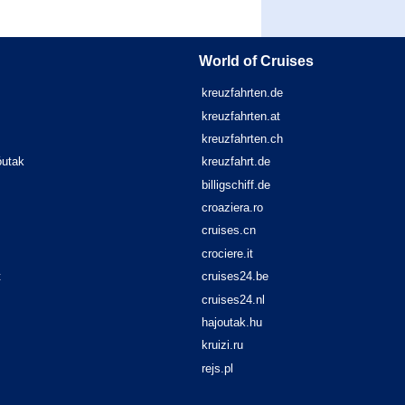
World of Cruises
kreuzfahrten.de
kreuzfahrten.at
kreuzfahrten.ch
óutak
kreuzfahrt.de
billigschiff.de
croaziera.ro
cruises.cn
crociere.it
t
cruises24.be
cruises24.nl
hajoutak.hu
kruizi.ru
rejs.pl