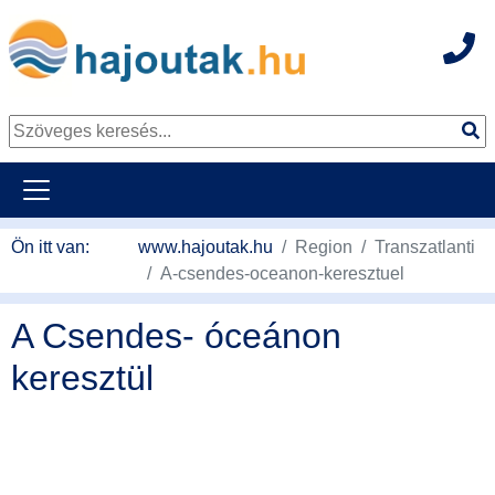
Hot
Tovább a tartalomhoz
Ön itt van:
www.hajoutak.hu
Region
Transzatlanti
A-csendes-oceanon-keresztuel
A Csendes- óceánon
keresztül