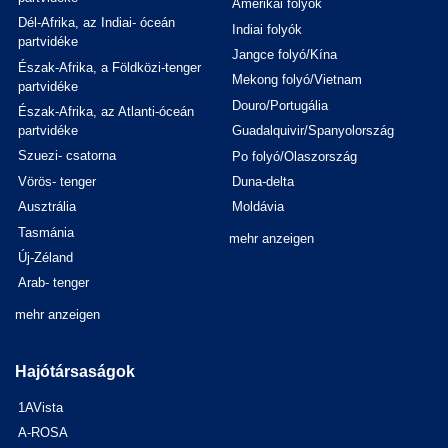
Amerikai folyók
Dél-Afrika, az Indiai- óceán
Indiai folyók
partvidéke
Jangce folyó/Kína
Észak-Afrika, a Földközi-tenger
Mekong folyó/Vietnam
partvidéke
Douro/Portugália
Észak-Afrika, az Atlanti-óceán
partvidéke
Guadalquivir/Spanyolország
Szuezi- csatorna
Po folyó/Olaszország
Vörös- tenger
Duna-delta
Ausztrália
Moldávia
Tasmánia
mehr anzeigen
Új-Zéland
Arab- tenger
mehr anzeigen
Hajótársaságok
1AVista
A-ROSA