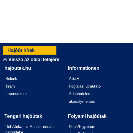
Hajóút hírek
Vissza az oldal tetejére
hajoutak.hu
Informationen
Rólunk
ÁSZF
Team
Foglalási útmutató
Impresszum
Adatvédelem
akadálymentes
Tengeri hajóútak
Folyami hajóútak
Dél-Afrika, az Atlanti- óceán
Nílus/Egyiptom
partvidéke