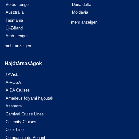
Vörös- tenger
Duna-delta
Ausztrália
Moldávia
Tasmánia
mehr anzeigen
Új-Zéland
Arab- tenger
mehr anzeigen
Hajótársaságok
1AVista
A-ROSA
AIDA Cruises
Amadeus folyami hajóutak
Azamara
Carnival Cruise Lines
Celebrity Cruises
Color Line
Compagnie du Ponant