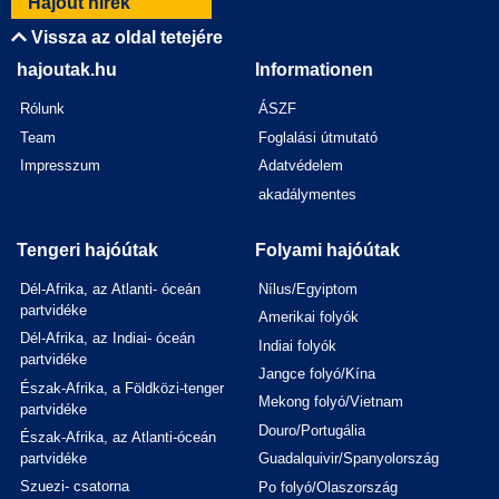
Hajóút hírek
Vissza az oldal tetejére
hajoutak.hu
Informationen
Rólunk
ÁSZF
Team
Foglalási útmutató
Impresszum
Adatvédelem
akadálymentes
Tengeri hajóútak
Folyami hajóútak
Dél-Afrika, az Atlanti- óceán
Nílus/Egyiptom
partvidéke
Amerikai folyók
Dél-Afrika, az Indiai- óceán
Indiai folyók
partvidéke
Jangce folyó/Kína
Észak-Afrika, a Földközi-tenger
Mekong folyó/Vietnam
partvidéke
Douro/Portugália
Észak-Afrika, az Atlanti-óceán
partvidéke
Guadalquivir/Spanyolország
Szuezi- csatorna
Po folyó/Olaszország