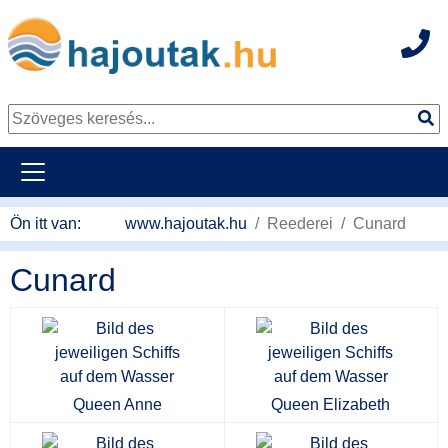
Hot
Tovább a tartalomhoz
Ön itt van:
www.hajoutak.hu
Reederei
Cunard
Cunard
Queen Anne
Queen Elizabeth