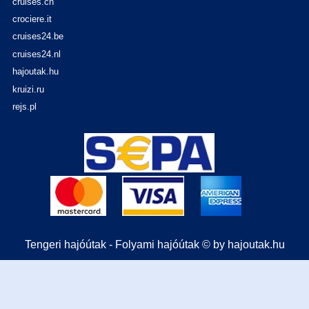
cruises.cn
crociere.it
cruises24.be
cruises24.nl
hajoutak.hu
kruizi.ru
rejs.pl
Tengeri hajóútak - Folyami hajóútak © by hajoutak.hu