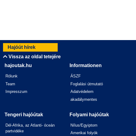
Hajóút hírek
Vissza az oldal tetejére
hajoutak.hu
Informationen
Rólunk
ÁSZF
Team
Foglalási útmutató
Impresszum
Adatvédelem
akadálymentes
Tengeri hajóútak
Folyami hajóútak
Dél-Afrika, az Atlanti- óceán
Nílus/Egyiptom
partvidéke
Amerikai folyók