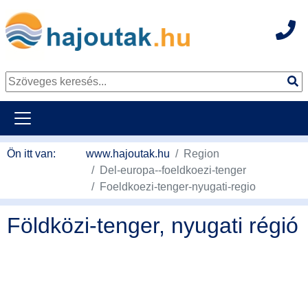
Hot
Tovább a tartalomhoz
Ön itt van:
www.hajoutak.hu
Region
Del-europa--foeldkoezi-tenger
Foeldkoezi-tenger-nyugati-regio
Földközi-tenger, nyugati régió