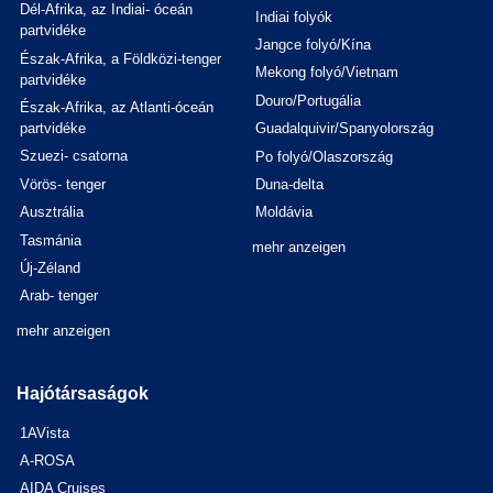
Dél-Afrika, az Indiai- óceán
Indiai folyók
partvidéke
Jangce folyó/Kína
Észak-Afrika, a Földközi-tenger
Mekong folyó/Vietnam
partvidéke
Douro/Portugália
Észak-Afrika, az Atlanti-óceán
partvidéke
Guadalquivir/Spanyolország
Szuezi- csatorna
Po folyó/Olaszország
Vörös- tenger
Duna-delta
Ausztrália
Moldávia
Tasmánia
mehr anzeigen
Új-Zéland
Arab- tenger
mehr anzeigen
Hajótársaságok
1AVista
A-ROSA
AIDA Cruises