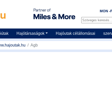
MON -F
óútak
Hajótársaságok
Hajóutak célállomásai
szer
w.hajoutak.hu
Agb