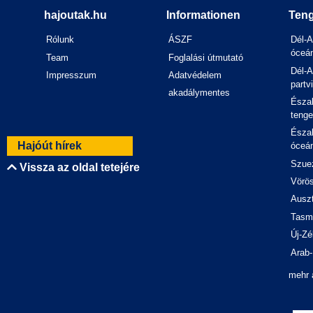
hajoutak.hu
Informationen
Teng
Rólunk
ÁSZF
Dél-A
óceán
Team
Foglalási útmutató
Dél-A
Impresszum
Adatvédelem
partv
akadálymentes
Észak
tenge
Észak
Hajóút hírek
óceán
Szuez
Vissza az oldal tetejére
Vörös
Auszt
Tasm
Új-Zé
Arab-
mehr 