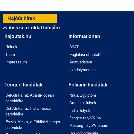
Hajóút hírek
Vissza az oldal tetejére
hajoutak.hu
Informationen
Rólunk
ÁSZF
Team
Foglalási útmutató
Impresszum
Adatvédelem
akadálymentes
Tengeri hajóútak
Folyami hajóútak
Dél-Afrika, az Atlanti- óceán
Nílus/Egyiptom
partvidéke
Amerikai folyók
Dél-Afrika, az Indiai- óceán
Indiai folyók
partvidéke
Jangce folyó/Kína
Észak-Afrika, a Földközi-tenger
Mekong folyó/Vietnam
partvidéke
Douro/Portugália