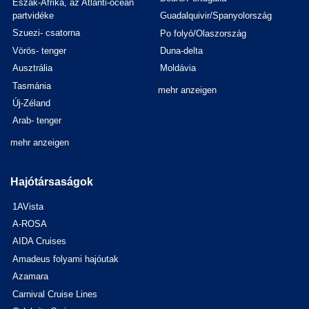
Észak-Afrika, az Atlanti-óceán
partvidéke
Guadalquivir/Spanyolország
Szuezi- csatorna
Po folyó/Olaszország
Vörös- tenger
Duna-delta
Ausztrália
Moldávia
Tasmánia
mehr anzeigen
Új-Zéland
Arab- tenger
mehr anzeigen
Hajótársaságok
1AVista
A-ROSA
AIDA Cruises
Amadeus folyami hajóutak
Azamara
Carnival Cruise Lines