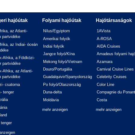
eri hajóútak
Folyami hajóútak
Hajótársaságok
frika, az Atlanti-
Nílus/Egyiptom
1AVista
 partvidéke
Amerikai folyók
A-ROSA
frika, az Indiai- óceán
Indiai folyók
AIDA Cruises
idéke
Jangce folyó/Kína
Amadeus folyami haj
-Afrika, a Földközi-
Mekong folyó/Vietnam
Azamara
r partvidéke
Douro/Portugália
Carnival Cruise Lines
-Afrika, az Atlanti-
 partvidéke
Guadalquivir/Spanyolország
Celebrity Cruises
i- csatorna
Po folyó/Olaszország
Color Line
- tenger
Duna-delta
Compagnie du Ponan
rália
Moldávia
Costa
ánia
mehr anzeigen
mehr anzeigen
land
 tenger
anzeigen