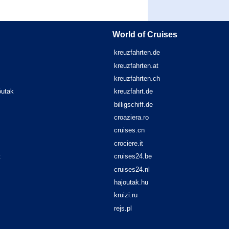
World of Cruises
kreuzfahrten.de
kreuzfahrten.at
kreuzfahrten.ch
óutak
kreuzfahrt.de
billigschiff.de
croaziera.ro
cruises.cn
crociere.it
t
cruises24.be
cruises24.nl
hajoutak.hu
kruizi.ru
rejs.pl