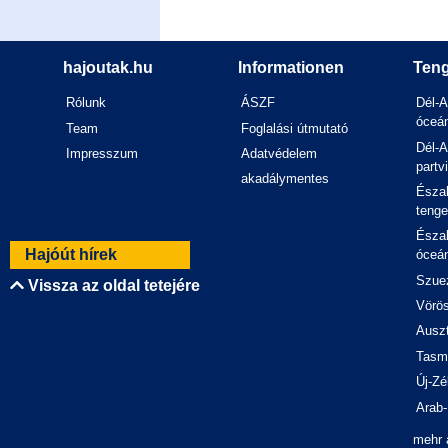
hajoutak.hu
Informationen
Teng
Rólunk
ÁSZF
Dél-A
óceán
Team
Foglalási útmutató
Dél-A
Impresszum
Adatvédelem
partv
akadálymentes
Észak
tenge
Észak
Hajóút hírek
óceán
Szuez
Vissza az oldal tetejére
Vörös
Auszt
Tasm
Új-Zé
Arab-
mehr 