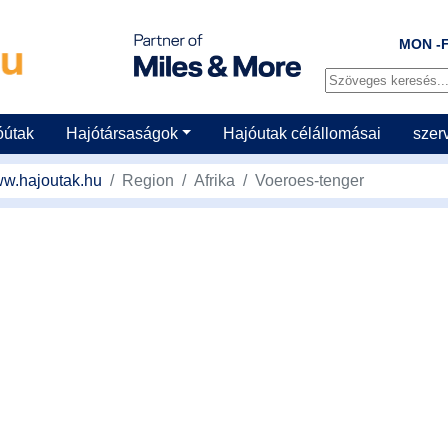
MON -F
óútak
Hajótársaságok
Hajóutak célállomásai
szer
w.hajoutak.hu
Region
Afrika
Voeroes-tenger