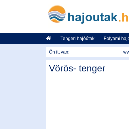
Tovább a tartalomhoz
Tengeri hajóútak
Folyami haj
Ön itt van:
ww
Vörös- tenger