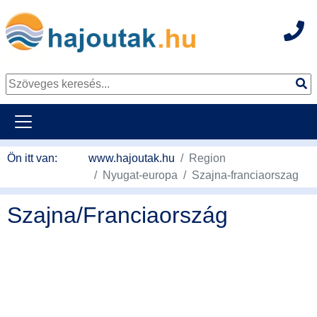
Hot
Tovább a tartalomhoz
Ön itt van:
www.hajoutak.hu
Region
Nyugat-europa
Szajna-franciaorszag
Szajna/Franciaország