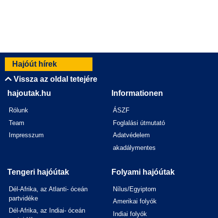
Hajóút hírek
Vissza az oldal tetejére
hajoutak.hu
Informationen
Rólunk
ÁSZF
Team
Foglalási útmutató
Impresszum
Adatvédelem
akadálymentes
Tengeri hajóútak
Folyami hajóútak
Dél-Afrika, az Atlanti- óceán
Nílus/Egyiptom
partvidéke
Amerikai folyók
Dél-Afrika, az Indiai- óceán
Indiai folyók