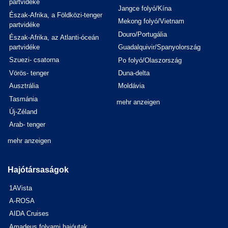
partvidéke
Jangce folyó/Kína
Észak-Afrika, a Földközi-tenger
Mekong folyó/Vietnam
partvidéke
Douro/Portugália
Észak-Afrika, az Atlanti-óceán
partvidéke
Guadalquivir/Spanyolország
Szuezi- csatorna
Po folyó/Olaszország
Vörös- tenger
Duna-delta
Ausztrália
Moldávia
Tasmánia
mehr anzeigen
Új-Zéland
Arab- tenger
mehr anzeigen
Hajótársaságok
1AVista
A-ROSA
AIDA Cruises
Amadeus folyami hajóutak