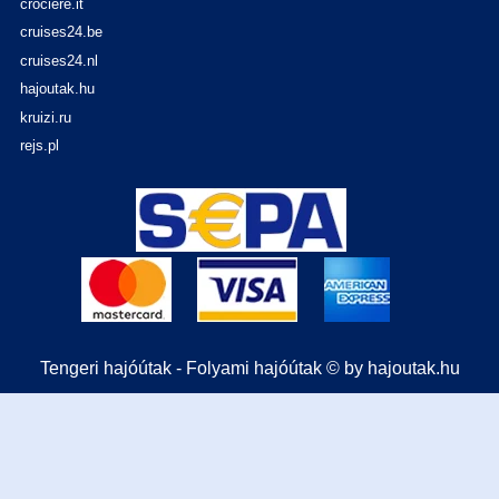
crociere.it
cruises24.be
cruises24.nl
hajoutak.hu
kruizi.ru
rejs.pl
Tengeri hajóútak - Folyami hajóútak © by hajoutak.hu