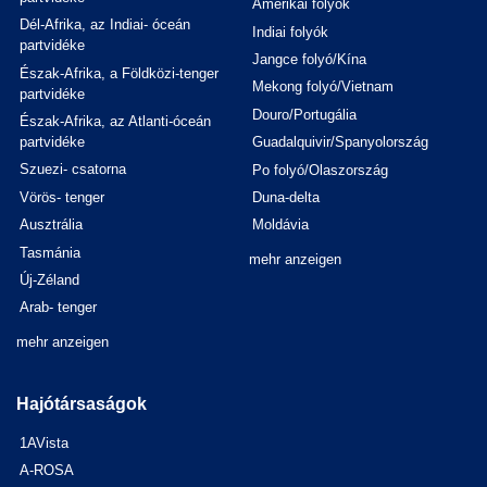
Amerikai folyók
Dél-Afrika, az Indiai- óceán
Indiai folyók
partvidéke
Jangce folyó/Kína
Észak-Afrika, a Földközi-tenger
Mekong folyó/Vietnam
partvidéke
Douro/Portugália
Észak-Afrika, az Atlanti-óceán
partvidéke
Guadalquivir/Spanyolország
Szuezi- csatorna
Po folyó/Olaszország
Vörös- tenger
Duna-delta
Ausztrália
Moldávia
Tasmánia
mehr anzeigen
Új-Zéland
Arab- tenger
mehr anzeigen
Hajótársaságok
1AVista
A-ROSA