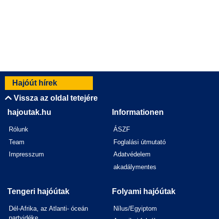
Hajóút hírek
Vissza az oldal tetejére
hajoutak.hu
Informationen
Rólunk
ÁSZF
Team
Foglalási útmutató
Impresszum
Adatvédelem
akadálymentes
Tengeri hajóútak
Folyami hajóútak
Dél-Afrika, az Atlanti- óceán
Nílus/Egyiptom
partvidéke