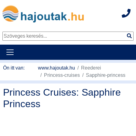
Hot
Tovább a tartalomhoz
Ön itt van:
www.hajoutak.hu
Reederei
Princess-cruises
Sapphire-princess
Princess Cruises: Sapphire
Princess