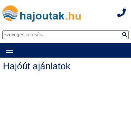
Hot
Tovább a tartalomhoz
Hajóút ajánlatok