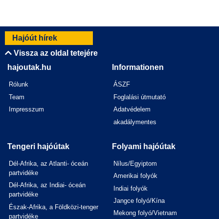
Hajóút hírek
Vissza az oldal tetejére
hajoutak.hu
Informationen
Rólunk
ÁSZF
Team
Foglalási útmutató
Impresszum
Adatvédelem
akadálymentes
Tengeri hajóútak
Folyami hajóútak
Dél-Afrika, az Atlanti- óceán
Nílus/Egyiptom
partvidéke
Amerikai folyók
Dél-Afrika, az Indiai- óceán
Indiai folyók
partvidéke
Jangce folyó/Kína
Észak-Afrika, a Földközi-tenger
Mekong folyó/Vietnam
partvidéke