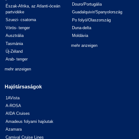
Douro/Portugália
Észak-Afrika, az Atlanti-óceán
partvidéke
Guadalquivir/Spanyolország
Szuezi- csatorna
Po folyó/Olaszország
Vörös- tenger
Duna-delta
Ausztrália
Moldávia
Tasmánia
mehr anzeigen
Új-Zéland
Arab- tenger
mehr anzeigen
Hajótársaságok
1AVista
A-ROSA
AIDA Cruises
Amadeus folyami hajóutak
Azamara
Carnival Cruise Lines