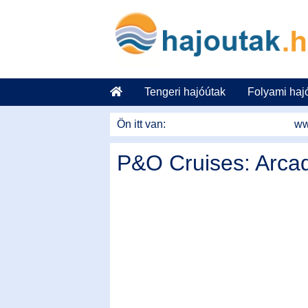
Tovább a tartalomhoz
Tengeri hajóútak
Folyami haj
Ön itt van:
ww
P&O Cruises: Arca