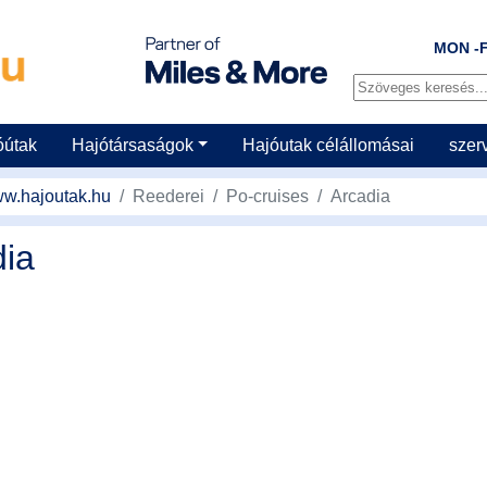
MON -F
óútak
Hajótársaságok
Hajóutak célállomásai
szer
w.hajoutak.hu
Reederei
Po-cruises
Arcadia
dia