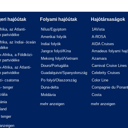
eri hajóútak
Folyami hajóútak
Hajótársaságok
frika, az Atlanti-
Nílus/Egyiptom
1AVista
 partvidéke
Amerikai folyók
A-ROSA
frika, az Indiai- óceán
Indiai folyók
AIDA Cruises
idéke
Jangce folyó/Kína
Amadeus folyami haj
-Afrika, a Földközi-
Mekong folyó/Vietnam
Azamara
r partvidéke
Douro/Portugália
Carnival Cruise Lines
-Afrika, az Atlanti-
 partvidéke
Guadalquivir/Spanyolország
Celebrity Cruises
i- csatorna
Po folyó/Olaszország
Color Line
- tenger
Duna-delta
Compagnie du Ponan
rália
Moldávia
Costa
ánia
mehr anzeigen
mehr anzeigen
land
 tenger
anzeigen