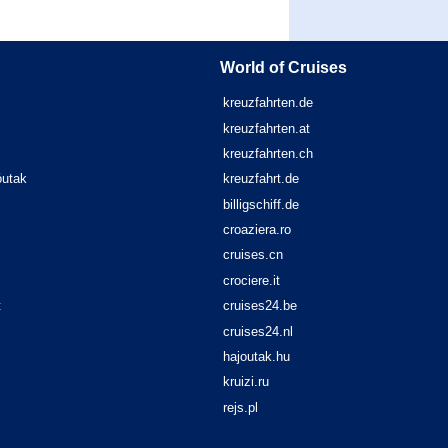
World of Cruises
kreuzfahrten.de
kreuzfahrten.at
kreuzfahrten.ch
óutak
kreuzfahrt.de
billigschiff.de
croaziera.ro
cruises.cn
crociere.it
t
cruises24.be
cruises24.nl
hajoutak.hu
kruizi.ru
rejs.pl