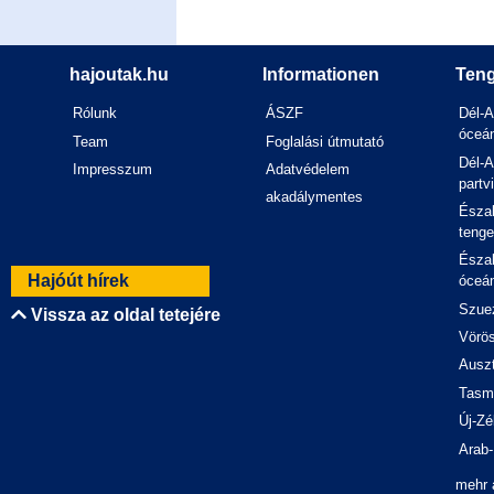
hajoutak.hu
Informationen
Teng
Rólunk
ÁSZF
Dél-A
óceán
Team
Foglalási útmutató
Dél-A
Impresszum
Adatvédelem
partv
akadálymentes
Észak
tenge
Észak
Hajóút hírek
óceán
Szuez
Vissza az oldal tetejére
Vörös
Auszt
Tasm
Új-Zé
Arab-
mehr 