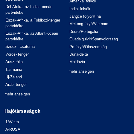
Amerikai folyók
Dél-Afrika, az Indiai- óceán
Indiai folyók
partvidéke
Jangce folyó/Kína
Észak-Afrika, a Földközi-tenger
Mekong folyó/Vietnam
partvidéke
Douro/Portugália
Észak-Afrika, az Atlanti-óceán
partvidéke
Guadalquivir/Spanyolország
Szuezi- csatorna
Po folyó/Olaszország
Vörös- tenger
Duna-delta
Ausztrália
Moldávia
Tasmánia
mehr anzeigen
Új-Zéland
Arab- tenger
mehr anzeigen
Hajótársaságok
1AVista
A-ROSA