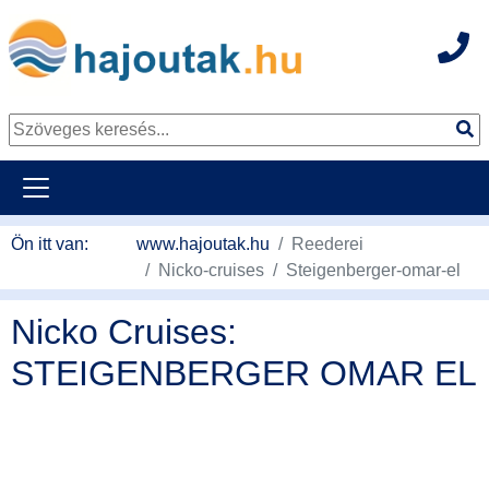
Hot
Tovább a tartalomhoz
Ön itt van:
www.hajoutak.hu
Reederei
Nicko-cruises
Steigenberger-omar-el
Nicko Cruises:
STEIGENBERGER OMAR EL