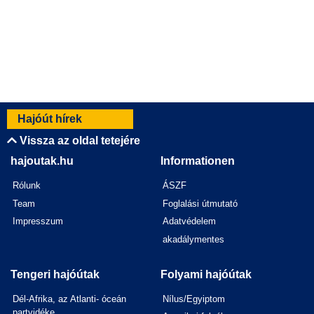
Hajóút hírek
Vissza az oldal tetejére
hajoutak.hu
Informationen
Rólunk
ÁSZF
Team
Foglalási útmutató
Impresszum
Adatvédelem
akadálymentes
Tengeri hajóútak
Folyami hajóútak
Dél-Afrika, az Atlanti- óceán
Nílus/Egyiptom
partvidéke