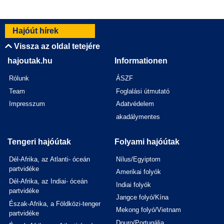
Hajóút hírek
Vissza az oldal tetejére
hajoutak.hu
Informationen
Rólunk
ÁSZF
Team
Foglalási útmutató
Impresszum
Adatvédelem
akadálymentes
Tengeri hajóútak
Folyami hajóútak
Dél-Afrika, az Atlanti- óceán
Nílus/Egyiptom
partvidéke
Amerikai folyók
Dél-Afrika, az Indiai- óceán
Indiai folyók
partvidéke
Jangce folyó/Kína
Észak-Afrika, a Földközi-tenger
Mekong folyó/Vietnam
partvidéke
Douro/Portugália