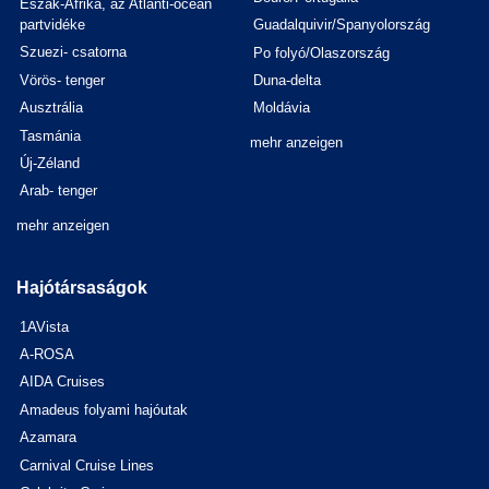
Észak-Afrika, az Atlanti-óceán
partvidéke
Guadalquivir/Spanyolország
Szuezi- csatorna
Po folyó/Olaszország
Vörös- tenger
Duna-delta
Ausztrália
Moldávia
Tasmánia
mehr anzeigen
Új-Zéland
Arab- tenger
mehr anzeigen
Hajótársaságok
1AVista
A-ROSA
AIDA Cruises
Amadeus folyami hajóutak
Azamara
Carnival Cruise Lines